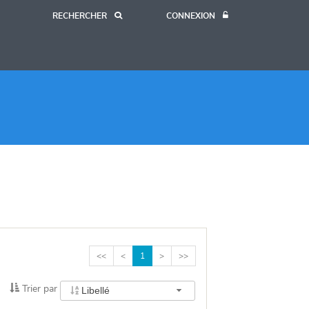
RECHERCHER
CONNEXION
<<
<
1
>
>>
Trier
Trier par
Libellé
par