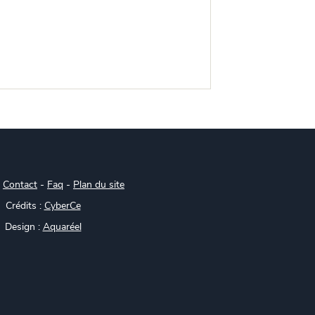
-
Contact
-
Faq
-
Plan du site
Crédits :
CyberCe
Design :
Aquaréel