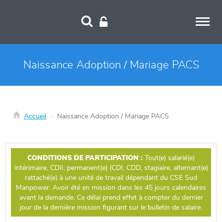
Panneau de gestion des cookies
Naissance Adoption / Mariage PACS
Accueil
Naissance Adoption / Mariage PACS
CONDITIONS DE PARTICIPATION :
Tout(e) salarié(e)
intérimaire, CDII, permanent(e) (CDI, CDD, stagiaire, alternant(e)
rattaché(e) à une unité de travail dépendant du CSE Sud
Manpower. Avoir été en mission dans les 45 jours calendaires
avant la demande. Ce délai prend effet à compter du dernier
jour de la dernière mission figurant sur le bulletin de salaire.