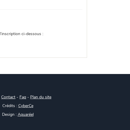
inscription ci-dessous :
-
Contact
-
Faq
-
Plan du site
Crédits :
CyberCe
Design :
Aquaréel