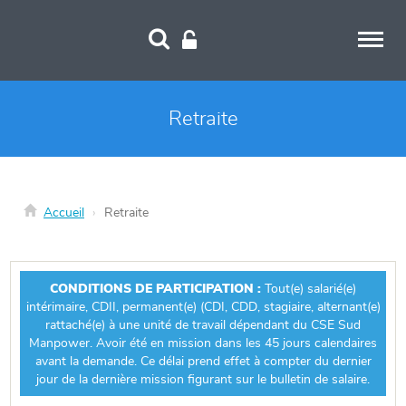
Panneau de gestion des cookies
Retraite
Accueil
Retraite
CONDITIONS DE PARTICIPATION :
Tout(e) salarié(e)
intérimaire, CDII, permanent(e) (CDI, CDD, stagiaire, alternant(e)
rattaché(e) à une unité de travail dépendant du CSE Sud
Manpower. Avoir été en mission dans les 45 jours calendaires
avant la demande. Ce délai prend effet à compter du dernier
jour de la dernière mission figurant sur le bulletin de salaire.