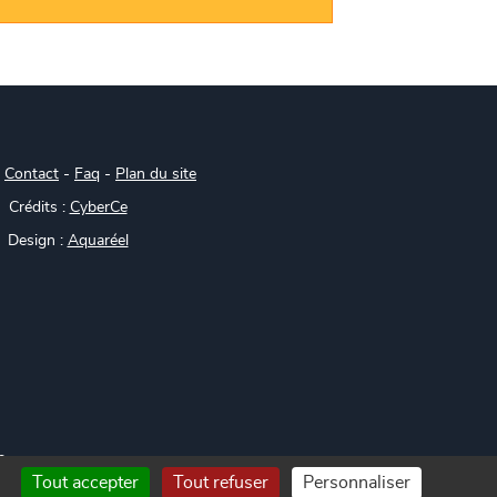
-
Contact
-
Faq
-
Plan du site
Crédits :
CyberCe
Design :
Aquaréel
s
Tout accepter
Tout refuser
Personnaliser