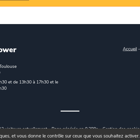
ower
Accueil
Toulouse
0
h30 et de 13h30 à 17h30 et le
6h30
12 visiteurs actuellement - Page générée en 0.298s -
Gestion des cookie
iques, et vous donne le contrôle sur ceux que vous souhaitez activer.