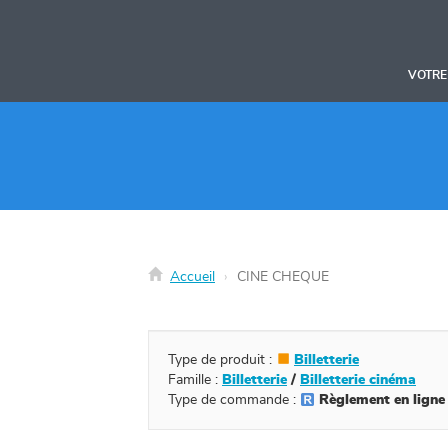
Panneau de gestion des cookies
VOTRE
Accueil
CINE CHEQUE
Type de produit :
Billetterie
Famille :
Billetterie
/
Billetterie cinéma
Type de commande :
Règlement en ligne