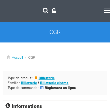
Panneau de gestion des cookies
CGR
Accueil
CGR
Type de produit :
Billetterie
Famille :
Billetterie
/
Billetterie cinéma
Type de commande :
Règlement en ligne
Informations