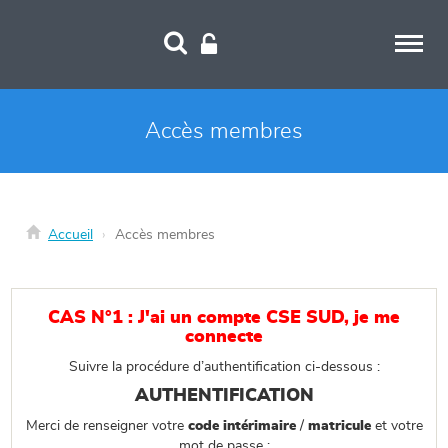
Panneau de gestion des cookies
Accès membres
Accueil
Accès membres
CAS N°1 : J'ai un compte CSE SUD, je me
connecte
Suivre la procédure d’authentification ci-dessous :
AUTHENTIFICATION
Merci de renseigner votre
code intérimaire
/
matricule
et votre
mot de passe :