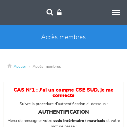
Panneau de gestion des cookies
Accès membres
Accueil
Accès membres
CAS N°1 : J'ai un compte CSE SUD, je me
connecte
Suivre la procédure d’authentification ci-dessous :
AUTHENTIFICATION
Merci de renseigner votre
code intérimaire
/
matricule
et votre
mot de passe :