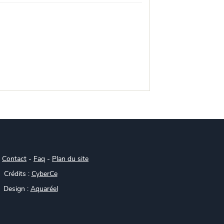
-
Contact
-
Faq
-
Plan du site
Crédits :
CyberCe
Design :
Aquaréel