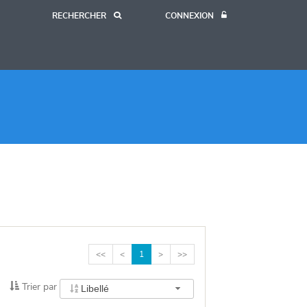
RECHERCHER
CONNEXION
<<
<
1
>
>>
Trier
Trier par
Libellé
par