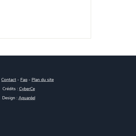
-
Contact
-
Faq
-
Plan du site
Crédits :
CyberCe
Design :
Aquaréel