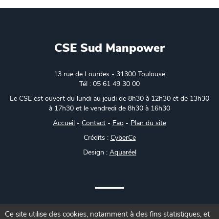
CSE Sud Manpower
13 rue de Lourdes - 31300 Toulouse
Tél : 05 61 49 30 00
Le CSE est ouvert du lundi au jeudi de 8h30 à 12h30 et de 13h30
à 17h30 et le vendredi de 8h30 à 16h30
Accueil
-
Contact
-
Faq
-
Plan du site
Crédits :
CyberCe
Design :
Aquaréel
Ce site utilise des cookies, notamment à des fins statistiques, et
3 visiteurs actuellement - Page générée en 0.233s -
Gestion des