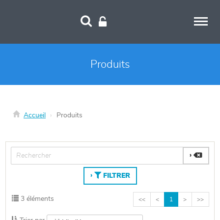
Panneau de gestion des cookies
Produits
Accueil
Produits
FILTRER
3 éléments
<<
<
1
>
>>
Trier